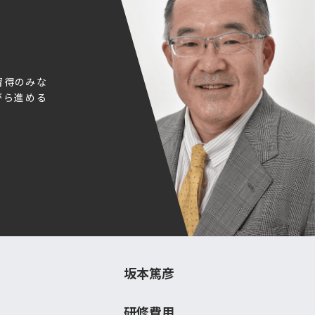
習得のみな
がら進める
坂本篤彦
研修費用